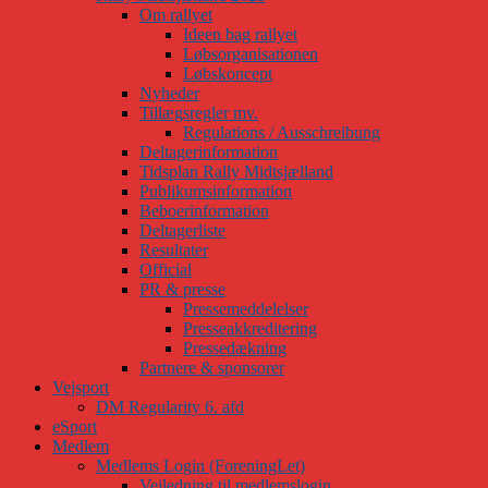
Om rallyet
Ideen bag rallyet
Løbsorganisationen
Løbskoncept
Nyheder
Tillægsregler mv.
Regulations / Ausschreibung
Deltagerinformation
Tidsplan Rally Midtsjælland
Publikumsinformation
Beboerinformation
Deltagerliste
Resultater
Official
PR & presse
Pressemeddelelser
Presseakkreditering
Pressedækning
Partnere & sponsorer
Vejsport
DM Regularity 6. afd
eSport
Medlem
Medlems Login (ForeningLet)
Vejledning til medlemslogin