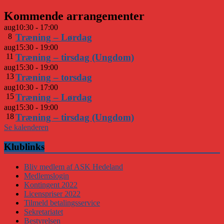
Kommende arrangementer
aug
10:30
-
17:00
8
Træning – Lørdag
aug
15:30
-
19:00
11
Træning – tirsdag (Ungdom)
aug
15:30
-
19:00
13
Træning – torsdag
aug
10:30
-
17:00
15
Træning – Lørdag
aug
15:30
-
19:00
18
Træning – tirsdag (Ungdom)
Se kalenderen
Klublinks
Bliv medlem af ASK Hedeland
Medlemslogin
Kontingent 2022
Licenspriser 2022
Tilmeld betalingsservice
Sekretariatet
Bestyrelsen