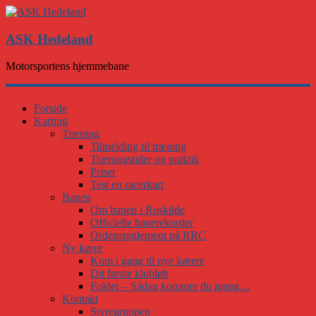
ASK Hedeland
Motorsportens hjemmebane
Forside
Karting
Træning
Tilmelding til træning
Træningstider og praktik
Priser
Test en racerkart
Banen
Om banen i Roskilde
Officielle banerekorder
Ordensreglement på RRC
Ny kører
Kom i gang til nye kørere
Dit første klubløb
Folder – Sådan kommer du igang…
Kontakt
Styregruppen