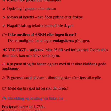
🔹 Kørsel med godkendte instruktører
🔹 Opdeling i grupper efter niveau
🔹 Masser af køretid – evt. åben pitlane efter frokost
🔹 Flagofficials og teknisk kontrol hele dagen
👉
Ikke medlem af ASKH eller ingen licens?
Der er mulighed for at tegne
endagslicens
på dagen.
🔊
VIGTIGT – støjkrav
: Max 95 dB ved forbikørsel. Overholdes
dette ikke, kan man blive sendt hjem.
🙏 Kør pænt til og fra banen og vær med til at sikre klubbens gode
omdømme.
⚠️ Begrænset antal pladser – tilmelding sker efter først-til-mølle.
👉 Meld dig til i god tid og sikr din plads!
📩 Tilmelding og betaling via linket her
Pris første kører: kr. 1.750,-