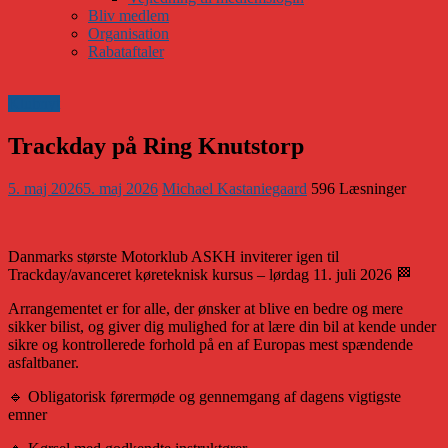
Bliv medlem
Organisation
Rabataftaler
Klubnyt
Trackday på Ring Knutstorp
5. maj 2026
5. maj 2026
Michael Kastaniegaard
596 Læsninger
Danmarks største Motorklub ASKH inviterer igen til
Trackday/avanceret køreteknisk kursus – lørdag 11. juli 2026 🏁
Arrangementet er for alle, der ønsker at blive en bedre og mere
sikker bilist, og giver dig mulighed for at lære din bil at kende under
sikre og kontrollerede forhold på en af Europas mest spændende
asfaltbaner.
🔹 Obligatorisk førermøde og gennemgang af dagens vigtigste
emner