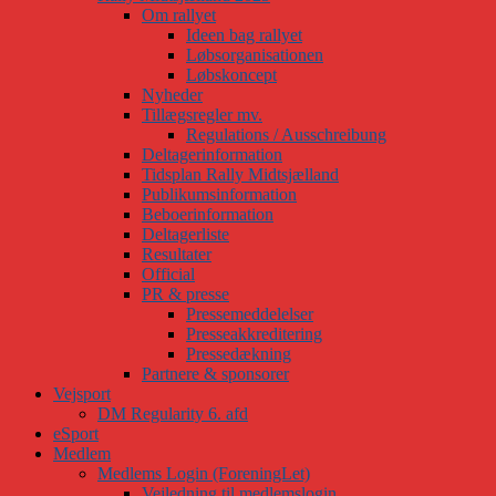
Om rallyet
Ideen bag rallyet
Løbsorganisationen
Løbskoncept
Nyheder
Tillægsregler mv.
Regulations / Ausschreibung
Deltagerinformation
Tidsplan Rally Midtsjælland
Publikumsinformation
Beboerinformation
Deltagerliste
Resultater
Official
PR & presse
Pressemeddelelser
Presseakkreditering
Pressedækning
Partnere & sponsorer
Vejsport
DM Regularity 6. afd
eSport
Medlem
Medlems Login (ForeningLet)
Vejledning til medlemslogin