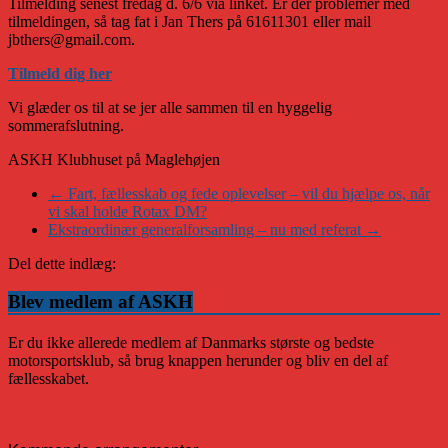
Tilmelding senest fredag d. 6/6 via linket. Er der problemer med
tilmeldingen, så tag fat i Jan Thers på 61611301 eller mail
jbthers@gmail.com.
Tilmeld dig her
Vi glæder os til at se jer alle sammen til en hyggelig
sommerafslutning.
ASKH Klubhuset på Maglehøjen
←
Fart, fællesskab og fede oplevelser – vil du hjælpe os, når
vi skal holde Rotax DM?
Ekstraordinær generalforsamling – nu med referat
→
Del dette indlæg:
Blev medlem af ASKH
Er du ikke allerede medlem af Danmarks største og bedste
motorsportsklub, så brug knappen herunder og bliv en del af
fællesskabet.