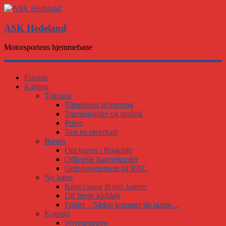
ASK Hedeland
Motorsportens hjemmebane
Forside
Karting
Træning
Tilmelding til træning
Træningstider og praktik
Priser
Test en racerkart
Banen
Om banen i Roskilde
Officielle banerekorder
Ordensreglement på RRC
Ny kører
Kom i gang til nye kørere
Dit første klubløb
Folder – Sådan kommer du igang…
Kontakt
Styregruppen