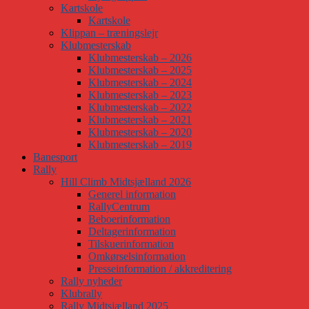
Kartskole
Kartskole
Klippan – træningslejr
Klubmesterskab
Klubmesterskab – 2026
Klubmesterskab – 2025
Klubmesterskab – 2024
Klubmesterskab – 2023
Klubmesterskab – 2022
Klubmesterskab – 2021
Klubmesterskab – 2020
Klubmesterskab – 2019
Banesport
Rally
Hill Climb Midtsjælland 2026
Generel information
RallyCentrum
Beboerinformation
Deltagerinformation
Tilskuerinformation
Omkørselsinformation
Presseinformation / akkreditering
Rally nyheder
Klubrally
Rally Midtsjælland 2025