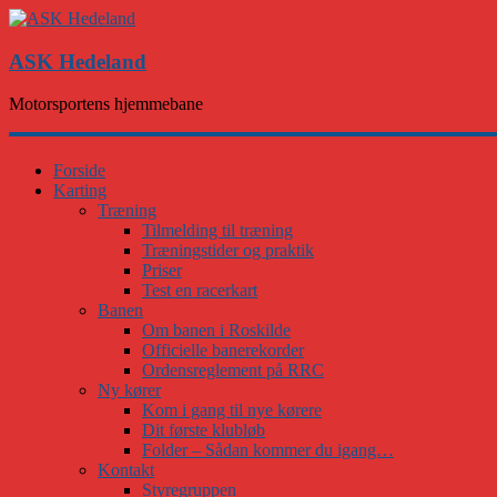
ASK Hedeland
Motorsportens hjemmebane
Forside
Karting
Træning
Tilmelding til træning
Træningstider og praktik
Priser
Test en racerkart
Banen
Om banen i Roskilde
Officielle banerekorder
Ordensreglement på RRC
Ny kører
Kom i gang til nye kørere
Dit første klubløb
Folder – Sådan kommer du igang…
Kontakt
Styregruppen