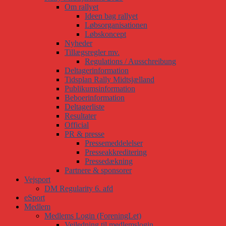
Om rallyet
Ideen bag rallyet
Løbsorganisationen
Løbskoncept
Nyheder
Tillægsregler mv.
Regulations / Ausschreibung
Deltagerinformation
Tidsplan Rally Midtsjælland
Publikumsinformation
Beboerinformation
Deltagerliste
Resultater
Official
PR & presse
Pressemeddelelser
Presseakkreditering
Pressedækning
Partnere & sponsorer
Vejsport
DM Regularity 6. afd
eSport
Medlem
Medlems Login (ForeningLet)
Vejledning til medlemslogin