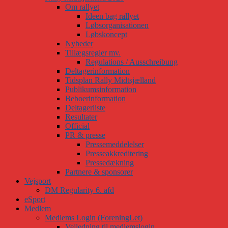
Om rallyet
Ideen bag rallyet
Løbsorganisationen
Løbskoncept
Nyheder
Tillægsregler mv.
Regulations / Ausschreibung
Deltagerinformation
Tidsplan Rally Midtsjælland
Publikumsinformation
Beboerinformation
Deltagerliste
Resultater
Official
PR & presse
Pressemeddelelser
Presseakkreditering
Pressedækning
Partnere & sponsorer
Vejsport
DM Regularity 6. afd
eSport
Medlem
Medlems Login (ForeningLet)
Vejledning til medlemslogin