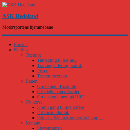
ASK Hedeland
Motorsportens hjemmebane
Forside
Karting
Træning
Tilmelding til træning
Træningstider og praktik
Priser
Test en racerkart
Banen
Om banen i Roskilde
Officielle banerekorder
Ordensreglement på RRC
Ny kører
Kom i gang til nye kørere
Dit første klubløb
Folder – Sådan kommer du igang…
Kontakt
Styregruppen