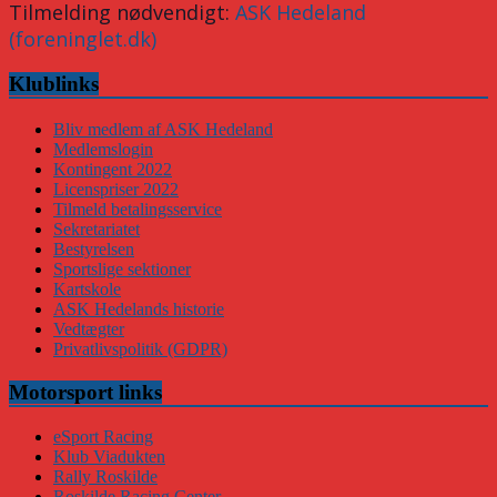
Tilmelding nødvendigt:
ASK Hedeland
(foreninglet.dk)
Klublinks
Bliv medlem af ASK Hedeland
Medlemslogin
Kontingent 2022
Licenspriser 2022
Tilmeld betalingsservice
Sekretariatet
Bestyrelsen
Sportslige sektioner
Kartskole
ASK Hedelands historie
Vedtægter
Privatlivspolitik (GDPR)
Motorsport links
eSport Racing
Klub Viadukten
Rally Roskilde
Roskilde Racing Center