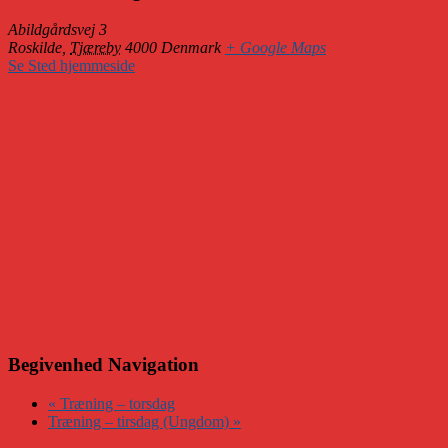
Abildgårdsvej 3
Roskilde
,
Tjæreby
4000
Denmark
+ Google Maps
Se Sted hjemmeside
Begivenhed Navigation
«
Træning – torsdag
Træning – tirsdag (Ungdom)
»