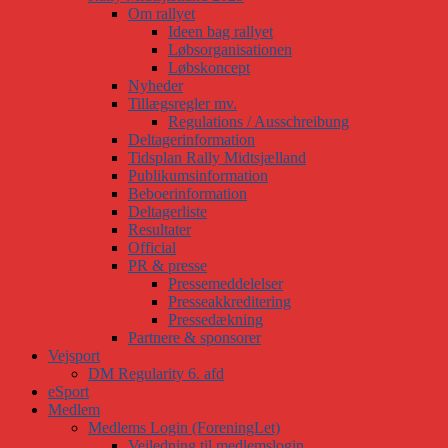
Om rallyet
Ideen bag rallyet
Løbsorganisationen
Løbskoncept
Nyheder
Tillægsregler mv.
Regulations / Ausschreibung
Deltagerinformation
Tidsplan Rally Midtsjælland
Publikumsinformation
Beboerinformation
Deltagerliste
Resultater
Official
PR & presse
Pressemeddelelser
Presseakkreditering
Pressedækning
Partnere & sponsorer
Vejsport
DM Regularity 6. afd
eSport
Medlem
Medlems Login (ForeningLet)
Vejledning til medlemslogin