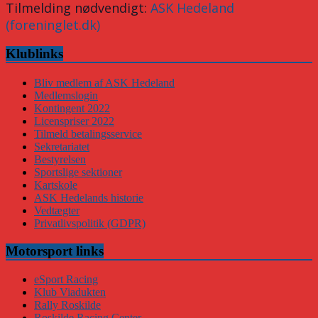
Tilmelding nødvendigt:
ASK Hedeland
(foreninglet.dk)
Klublinks
Bliv medlem af ASK Hedeland
Medlemslogin
Kontingent 2022
Licenspriser 2022
Tilmeld betalingsservice
Sekretariatet
Bestyrelsen
Sportslige sektioner
Kartskole
ASK Hedelands historie
Vedtægter
Privatlivspolitik (GDPR)
Motorsport links
eSport Racing
Klub Viadukten
Rally Roskilde
Roskilde Racing Center