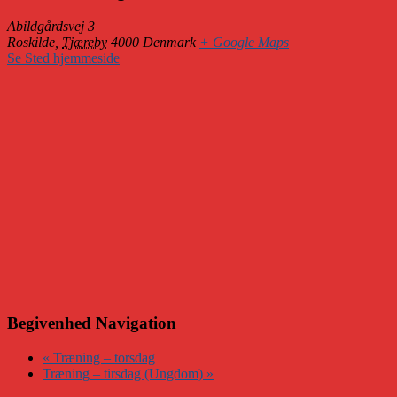
Abildgårdsvej 3
Roskilde
,
Tjæreby
4000
Denmark
+ Google Maps
Se Sted hjemmeside
Begivenhed Navigation
«
Træning – torsdag
Træning – tirsdag (Ungdom)
»