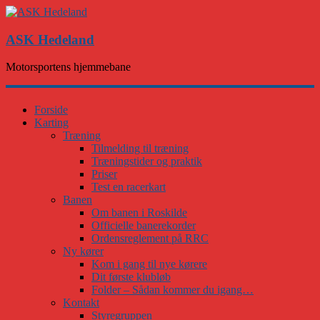
ASK Hedeland
Motorsportens hjemmebane
Forside
Karting
Træning
Tilmelding til træning
Træningstider og praktik
Priser
Test en racerkart
Banen
Om banen i Roskilde
Officielle banerekorder
Ordensreglement på RRC
Ny kører
Kom i gang til nye kørere
Dit første klubløb
Folder – Sådan kommer du igang…
Kontakt
Styregruppen