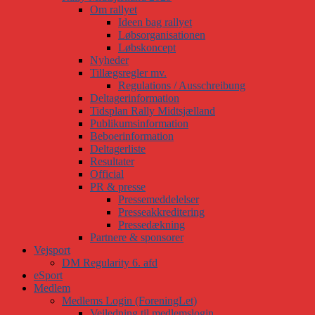
Om rallyet
Ideen bag rallyet
Løbsorganisationen
Løbskoncept
Nyheder
Tillægsregler mv.
Regulations / Ausschreibung
Deltagerinformation
Tidsplan Rally Midtsjælland
Publikumsinformation
Beboerinformation
Deltagerliste
Resultater
Official
PR & presse
Pressemeddelelser
Presseakkreditering
Pressedækning
Partnere & sponsorer
Vejsport
DM Regularity 6. afd
eSport
Medlem
Medlems Login (ForeningLet)
Vejledning til medlemslogin