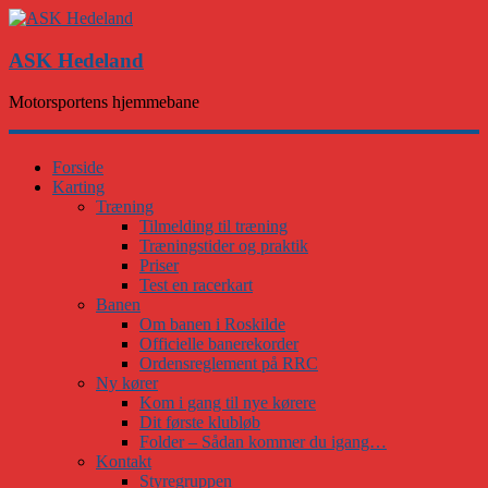
ASK Hedeland
Motorsportens hjemmebane
Forside
Karting
Træning
Tilmelding til træning
Træningstider og praktik
Priser
Test en racerkart
Banen
Om banen i Roskilde
Officielle banerekorder
Ordensreglement på RRC
Ny kører
Kom i gang til nye kørere
Dit første klubløb
Folder – Sådan kommer du igang…
Kontakt
Styregruppen